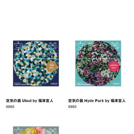
空気の器 Ubud by 福津宣人
空気の器 Hyde Park by 福津宣人
セール価格
セール価格
¥860
¥860