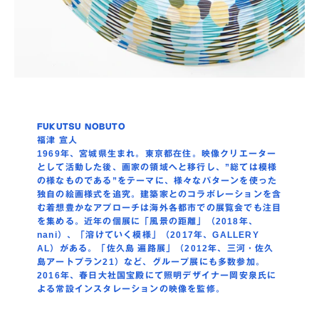
FUKUTSU NOBUTO
福津 宣人
1969年、宮城県生まれ。東京都在住。映像クリエーター
として活動した後、画家の領域へと移行し、”総ては模様
の様なものである”をテーマに、様々なパターンを使った
独自の絵画様式を追究。建築家とのコラボレーションを含
む着想豊かなアプローチは海外各都市での展覧会でも注目
を集める。近年の個展に「風景の距離」（2018年、
nani）、「溶けていく模様」（2017年、GALLERY
AL）がある。「佐久島 遍路展」（2012年、三河・佐久
島アートプラン21）など、グループ展にも多数参加。
2016年、春日大社国宝殿にて照明デザイナー岡安泉氏に
よる常設インスタレーションの映像を監修。