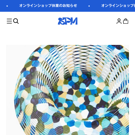
コンテンツへスキップ
オンラインショップ休業のお知らせ
オンラインショップ
SUPER PAPER MARKET
検索を開く
アカウント
カート
メニューを開く