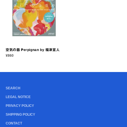
空気の器 Perpignan by 福津宣人
セール価格
¥860
SEARCH
LEGAL NOTICE
PRIVACY POLICY
SHIPPING POLICY
CONTACT